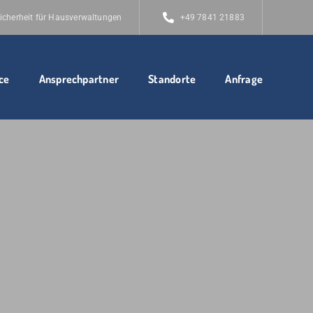
icherheit für Hausverwaltungen
+49 7841 21883
ce
Ansprechpartner
Standorte
Anfrage