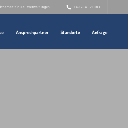
icherheit für Hausverwaltungen
+49 7841 21883
ce
Ansprechpartner
Standorte
Anfrage